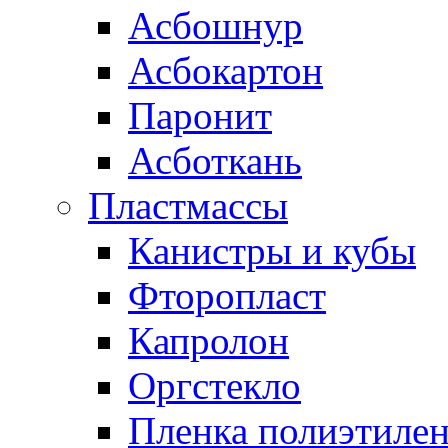
Асбошнур
Асбокартон
Паронит
Асботкань
Пластмассы
Канистры и кубы
Фторопласт
Капролон
Оргстекло
Пленка полиэтилен