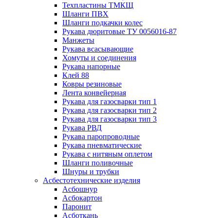
Техпластины ТМКЩ
Шланги ПВХ
Шланги подкачки колес
Рукава дюритовые ТУ 0056016-87
Манжеты
Рукава всасывающие
Хомуты и соединения
Рукава напорные
Клей 88
Ковры резиновые
Лента конвейерная
Рукава для газосварки тип 1
Рукава для газосварки тип 2
Рукава для газосварки тип 3
Рукава РВД
Рукава паропроводные
Рукава пневматические
Рукава с нитяным оплетом
Шланги поливочные
Шнуры и трубки
Асбестотехнические изделия
Асбошнур
Асбокартон
Паронит
Асботкань