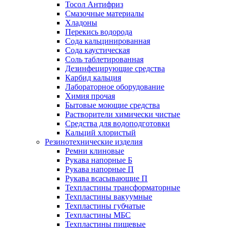
Тосол Антифриз
Смазочные материалы
Хладоны
Перекись водорода
Сода кальцинированная
Сода каустическая
Соль таблетированная
Дезинфецирующие средства
Карбид кальция
Лабораторное оборудование
Химия прочая
Бытовые моющие средства
Растворители химически чистые
Средства для водоподготовки
Кальций хлористый
Резинотехнические изделия
Ремни клиновые
Рукава напорные Б
Рукава напорные П
Рукава всасывающие П
Техпластины трансформаторные
Техпластины вакуумные
Техпластины губчатые
Техпластины МБС
Техпластины пищевые