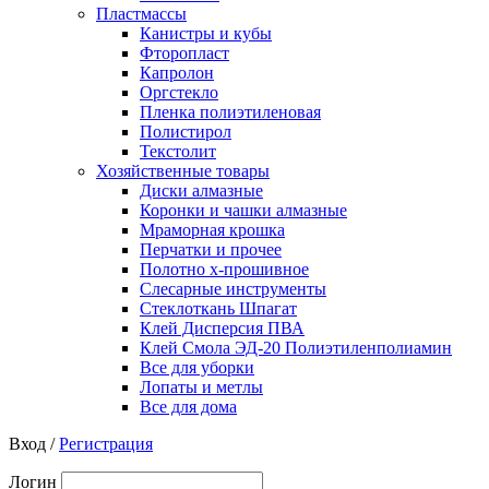
Пластмассы
Канистры и кубы
Фторопласт
Капролон
Оргстекло
Пленка полиэтиленовая
Полистирол
Текстолит
Хозяйственные товары
Диски алмазные
Коронки и чашки алмазные
Мраморная крошка
Перчатки и прочее
Полотно х-прошивное
Слесарные инструменты
Стеклоткань Шпагат
Клей Дисперсия ПВА
Клей Смола ЭД-20 Полиэтиленполиамин
Все для уборки
Лопаты и метлы
Все для дома
Вход /
Регистрация
Логин