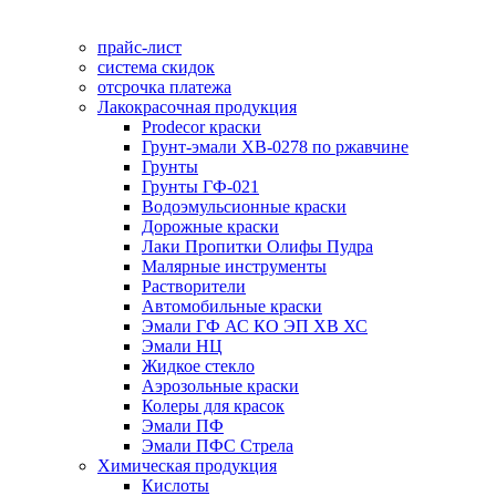
прайс-лист
система скидок
отсрочка платежа
Лакокрасочная продукция
Prodecor краски
Грунт-эмали ХВ-0278 по ржавчине
Грунты
Грунты ГФ-021
Водоэмульсионные краски
Дорожные краски
Лаки Пропитки Олифы Пудра
Малярные инструменты
Растворители
Автомобильные краски
Эмали ГФ АС КО ЭП ХВ ХС
Эмали НЦ
Жидкое стекло
Аэрозольные краски
Колеры для красок
Эмали ПФ
Эмали ПФС Стрела
Химическая продукция
Кислоты