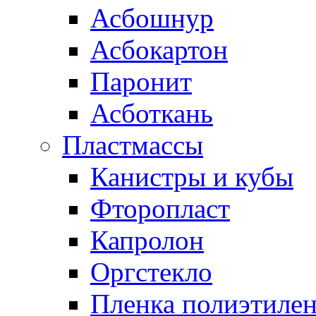
Асбошнур
Асбокартон
Паронит
Асботкань
Пластмассы
Канистры и кубы
Фторопласт
Капролон
Оргстекло
Пленка полиэтилен