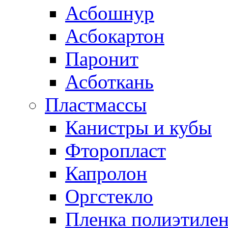
Асбошнур
Асбокартон
Паронит
Асботкань
Пластмассы
Канистры и кубы
Фторопласт
Капролон
Оргстекло
Пленка полиэтилен