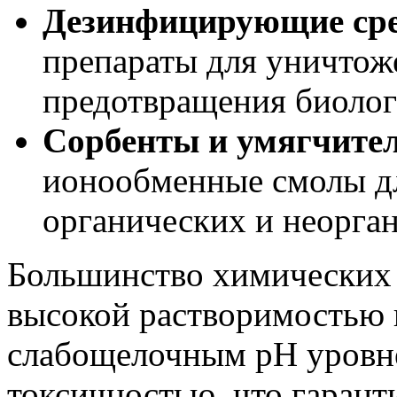
Дезинфицирующие сре
препараты для уничтож
предотвращения биолог
Сорбенты и умягчите
ионообменные смолы дл
органических и неорга
Большинство химических 
высокой растворимостью 
слабощелочным pH уровне
токсичностью, что гарант