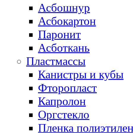
Асбошнур
Асбокартон
Паронит
Асботкань
Пластмассы
Канистры и кубы
Фторопласт
Капролон
Оргстекло
Пленка полиэтилен