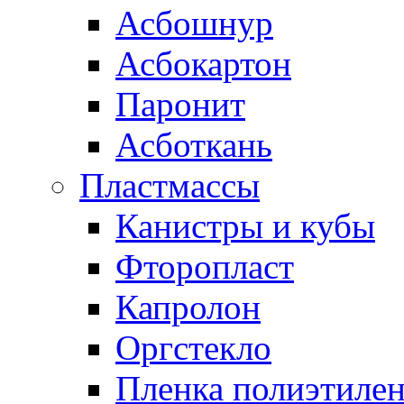
Асбошнур
Асбокартон
Паронит
Асботкань
Пластмассы
Канистры и кубы
Фторопласт
Капролон
Оргстекло
Пленка полиэтилен