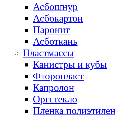
Асбошнур
Асбокартон
Паронит
Асботкань
Пластмассы
Канистры и кубы
Фторопласт
Капролон
Оргстекло
Пленка полиэтилен