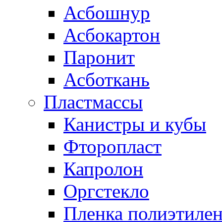
Асбошнур
Асбокартон
Паронит
Асботкань
Пластмассы
Канистры и кубы
Фторопласт
Капролон
Оргстекло
Пленка полиэтилен