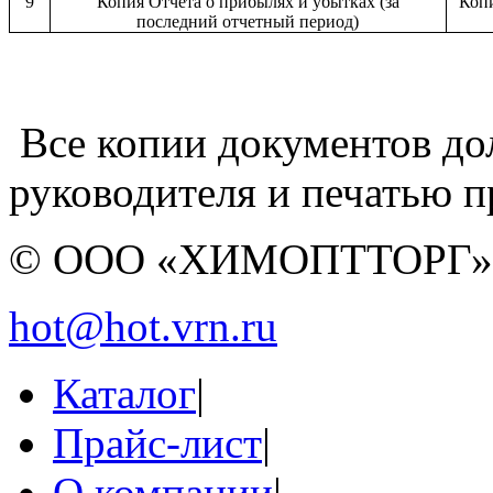
9
Копия Отчета о прибылях и убытках (за
Копи
последний отчетный период)
Все копии документов д
руководителя и печатью 
© ООО «ХИМОПТТОРГ
hot@hot.vrn.ru
Каталог
|
Прайс-лист
|
О компании
|