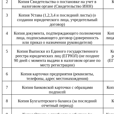
2
Копия Свидетельства о постановке на учет в
К
налоговом органе (Свидетельство ИНН)
3
Копия Устава (1,2,3,4 и последний листы) (о
создании юридического лица, учредительный
договор)
4
Копия документа, подтверждающего полномочия
Коп
лица, подписывающего договор (доверенность
лица
или приказ о назначении руководителя)
5
Копия Выписки из Единого государственного
К
реестра юридических лиц (ЕГРЮЛ) (не позднее
р
90 дней с момента выдачи в налоговом органе по
(ЕГ
месту регистрации)
6
Копия карточки предприятия (реквизиты,
телефоны, адрес местонахождения)
7
Копия банковской карточки с образцами
Коп
подписей
8
Копия Бухгалтерского баланса (за последний
К
отчетный период)