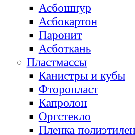
Асбошнур
Асбокартон
Паронит
Асботкань
Пластмассы
Канистры и кубы
Фторопласт
Капролон
Оргстекло
Пленка полиэтилен