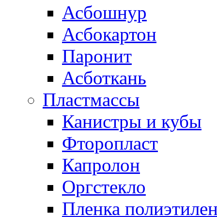
Асбошнур
Асбокартон
Паронит
Асботкань
Пластмассы
Канистры и кубы
Фторопласт
Капролон
Оргстекло
Пленка полиэтилен