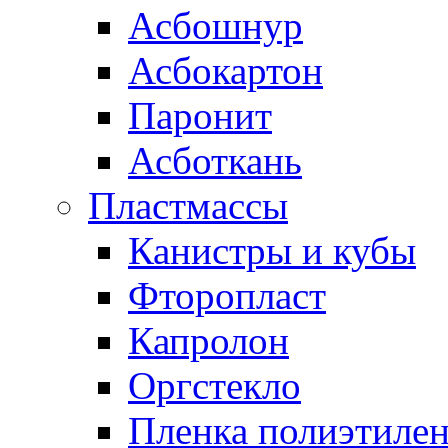
Асбошнур
Асбокартон
Паронит
Асботкань
Пластмассы
Канистры и кубы
Фторопласт
Капролон
Оргстекло
Пленка полиэтилен