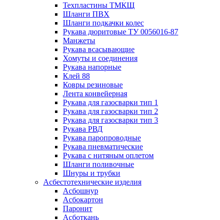
Техпластины ТМКЩ
Шланги ПВХ
Шланги подкачки колес
Рукава дюритовые ТУ 0056016-87
Манжеты
Рукава всасывающие
Хомуты и соединения
Рукава напорные
Клей 88
Ковры резиновые
Лента конвейерная
Рукава для газосварки тип 1
Рукава для газосварки тип 2
Рукава для газосварки тип 3
Рукава РВД
Рукава паропроводные
Рукава пневматические
Рукава с нитяным оплетом
Шланги поливочные
Шнуры и трубки
Асбестотехнические изделия
Асбошнур
Асбокартон
Паронит
Асботкань