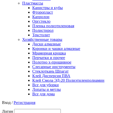
Пластмассы
Канистры и кубы
Фторопласт
Капролон
Оргстекло
Пленка полиэтиленовая
Полистирол
Текстолит
Хозяйственные товары
Диски алмазные
Коронки и чашки алмазные
Мраморная крошка
Перчатки и прочее
Полотно х-прошивное
Слесарные инструменты
Стеклоткань Шпагат
Клей Дисперсия ПВА
Клей Смола ЭД-20 Полиэтиленполиамин
Все для уборки
Лопаты и метлы
Все для дома
Вход /
Регистрация
Логин