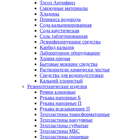
Тосол Антифриз
Смазочные материалы
Хладоны
Перекись водорода
Сода кальцинированная
Сода каустическая
Соль таблетированная
Дезинфецирующие средства
Карбид кальция
Лабораторное оборудование
Химия прочая
Бытовые моющие средства
Растворители химически чистые
Средства для водоподготовки
Кальций хлористый
Резинотехнические изделия
Ремни клиновые
Рукава напорные Б
Рукава напорные П
Рукава всасывающие П
Техпластины трансформаторные
Техпластины вакуумные
Техпластины губчатые
Техпластины МБС
Техпластины пищевые