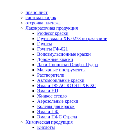
прайс-лист
система скидок
отсрочка платежа
Лакокрасочная продукция
Prodecor краски
Грунт-эмали ХВ-0278 по ржавчине
Грунты
Грунты ГФ-021
Водоэмульсионные краски
Дорожные краски
Лаки Пропитки Олифы Пудра
Малярные инструменты
Растворители
Автомобильные краски
Эмали ГФ АС КО ЭП ХВ ХС
Эмали НЦ
Жидкое стекло
Аэрозольные краски
Колеры для красок
Эмали ПФ
Эмали ПФС Стрела
Химическая продукция
Кислоты