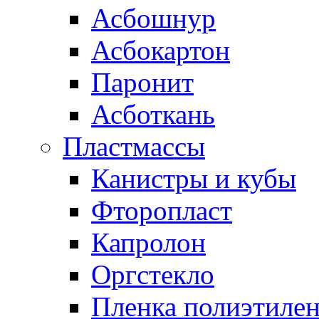
Асбошнур
Асбокартон
Паронит
Асботкань
Пластмассы
Канистры и кубы
Фторопласт
Капролон
Оргстекло
Пленка полиэтилен