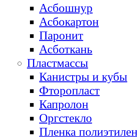
Асбошнур
Асбокартон
Паронит
Асботкань
Пластмассы
Канистры и кубы
Фторопласт
Капролон
Оргстекло
Пленка полиэтилен