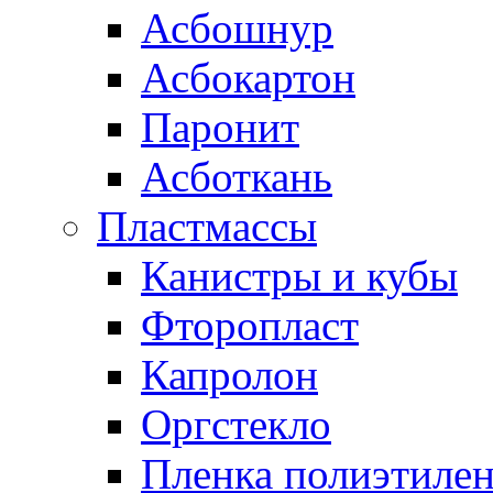
Асбошнур
Асбокартон
Паронит
Асботкань
Пластмассы
Канистры и кубы
Фторопласт
Капролон
Оргстекло
Пленка полиэтилен