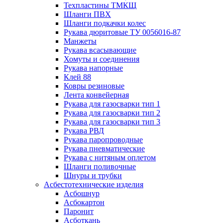
Техпластины ТМКЩ
Шланги ПВХ
Шланги подкачки колес
Рукава дюритовые ТУ 0056016-87
Манжеты
Рукава всасывающие
Хомуты и соединения
Рукава напорные
Клей 88
Ковры резиновые
Лента конвейерная
Рукава для газосварки тип 1
Рукава для газосварки тип 2
Рукава для газосварки тип 3
Рукава РВД
Рукава паропроводные
Рукава пневматические
Рукава с нитяным оплетом
Шланги поливочные
Шнуры и трубки
Асбестотехнические изделия
Асбошнур
Асбокартон
Паронит
Асботкань