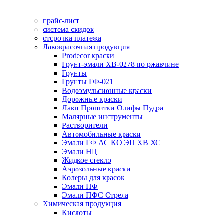
прайс-лист
система скидок
отсрочка платежа
Лакокрасочная продукция
Prodecor краски
Грунт-эмали ХВ-0278 по ржавчине
Грунты
Грунты ГФ-021
Водоэмульсионные краски
Дорожные краски
Лаки Пропитки Олифы Пудра
Малярные инструменты
Растворители
Автомобильные краски
Эмали ГФ АС КО ЭП ХВ ХС
Эмали НЦ
Жидкое стекло
Аэрозольные краски
Колеры для красок
Эмали ПФ
Эмали ПФС Стрела
Химическая продукция
Кислоты