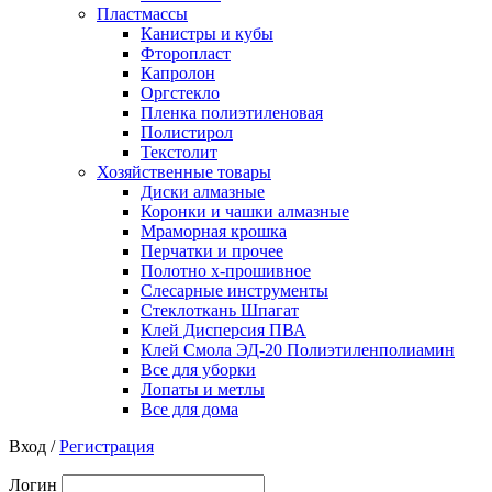
Пластмассы
Канистры и кубы
Фторопласт
Капролон
Оргстекло
Пленка полиэтиленовая
Полистирол
Текстолит
Хозяйственные товары
Диски алмазные
Коронки и чашки алмазные
Мраморная крошка
Перчатки и прочее
Полотно х-прошивное
Слесарные инструменты
Стеклоткань Шпагат
Клей Дисперсия ПВА
Клей Смола ЭД-20 Полиэтиленполиамин
Все для уборки
Лопаты и метлы
Все для дома
Вход /
Регистрация
Логин