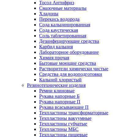
Тосол Антифриз
Смазочные материалы
Хладоны
Перекись водорода
Сода кальцинированная
Сода каустическая
Соль таблетированная
Дезинфецирующие средства
Карбид кальция
Лабораторное оборудование
Химия прочая
Бытовые моющие средства
Растворители химически чистые
Средства для водоподготовки
Кальций хлористый
Резинотехнические изделия
Ремни клиновые
Рукава напорные Б
Рукава напорные П
Рукава всасывающие П
Техпластины трансформаторные
Техпластины вакуумные
Техпластины губчатые
Техпластины МБС
Техпластины пищевые