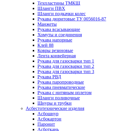
Техпластины ТМКЩ
Шланги ПВХ
Шланги подкачки колес
Рукава дюритовые ТУ 0056016-87
Манжеты
Рукава всасывающие
Хомуты и соединения
Рукава напорные
Клей 88
Ковры резиновые
Лента конвейерная
Рукава для газосварки тип 1
Рукава для газосварки тип 2
Рукава для газосварки тип 3
Рукава РВД
Рукава паропроводные
Рукава пневматические
Рукава с нитяным оплетом
Шланги поливочные
Шнуры и трубки
Асбестотехнические изделия
Асбошнур
Асбокартон
Паронит
Асботкань