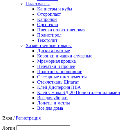
Пластмассы
Канистры и кубы
Фторопласт
Капролон
Оргстекло
Пленка полиэтиленовая
Полистирол
Текстолит
Хозяйственные товары
Диски алмазные
Коронки и чашки алмазные
Мраморная крошка
Перчатки и прочее
Полотно х-прошивное
Слесарные инструменты
Стеклоткань Шпагат
Клей Дисперсия ПВА
Клей Смола ЭД-20 Полиэтиленполиамин
Все для уборки
Лопаты и метлы
Все для дома
Вход /
Регистрация
Логин