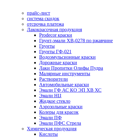
прайс-лист
система скидок
отсрочка платежа
Лакокрасочная продукция
Prodecor краски
Грунт-эмали ХВ-0278 по ржавчине
Грунты
Грунты ГФ-021
Водоэмульсионные краски
Дорожные краски
Лаки Пропитки Олифы Пудра
Малярные инструменты
Растворители
Автомобильные краски
Эмали ГФ АС КО ЭП ХВ ХС
Эмали НЦ
Жидкое стекло
Аэрозольные краски
Колеры для красок
Эмали ПФ
Эмали ПФС Стрела
Химическая продукция
Кислоты