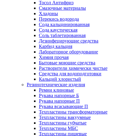
Тосол Антифриз
Смазочные материалы
Хладоны
Перекись водорода
Сода кальцинированная
Сода каустическая
Соль таблетированная
Дезинфецирующие средства
Карбид кальция
Лабораторное оборудование
Химия прочая
Бытовые моющие средства
Растворители химически чистые
Средства для водоподготовки
Кальций хлористый
Резинотехнические изделия
Ремни клиновые
Рукава напорные Б
Рукава напорные П
Рукава всасывающие П
Техпластины трансформаторные
Техпластины вакуумные
Техпластины губчатые
Техпластины МБС
Техпластины пищевые