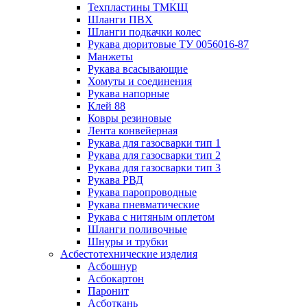
Техпластины ТМКЩ
Шланги ПВХ
Шланги подкачки колес
Рукава дюритовые ТУ 0056016-87
Манжеты
Рукава всасывающие
Хомуты и соединения
Рукава напорные
Клей 88
Ковры резиновые
Лента конвейерная
Рукава для газосварки тип 1
Рукава для газосварки тип 2
Рукава для газосварки тип 3
Рукава РВД
Рукава паропроводные
Рукава пневматические
Рукава с нитяным оплетом
Шланги поливочные
Шнуры и трубки
Асбестотехнические изделия
Асбошнур
Асбокартон
Паронит
Асботкань