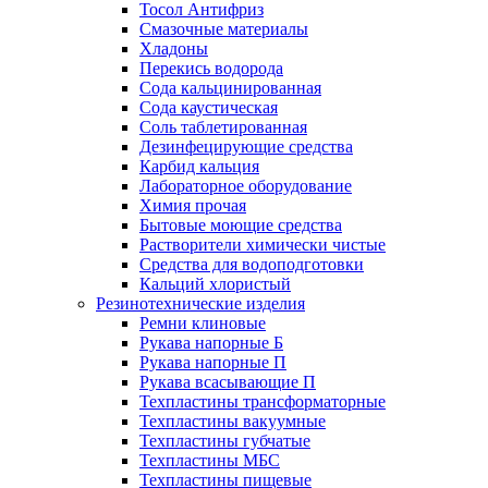
Тосол Антифриз
Смазочные материалы
Хладоны
Перекись водорода
Сода кальцинированная
Сода каустическая
Соль таблетированная
Дезинфецирующие средства
Карбид кальция
Лабораторное оборудование
Химия прочая
Бытовые моющие средства
Растворители химически чистые
Средства для водоподготовки
Кальций хлористый
Резинотехнические изделия
Ремни клиновые
Рукава напорные Б
Рукава напорные П
Рукава всасывающие П
Техпластины трансформаторные
Техпластины вакуумные
Техпластины губчатые
Техпластины МБС
Техпластины пищевые