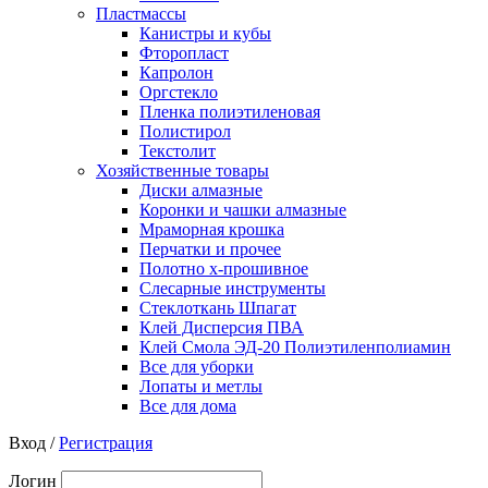
Пластмассы
Канистры и кубы
Фторопласт
Капролон
Оргстекло
Пленка полиэтиленовая
Полистирол
Текстолит
Хозяйственные товары
Диски алмазные
Коронки и чашки алмазные
Мраморная крошка
Перчатки и прочее
Полотно х-прошивное
Слесарные инструменты
Стеклоткань Шпагат
Клей Дисперсия ПВА
Клей Смола ЭД-20 Полиэтиленполиамин
Все для уборки
Лопаты и метлы
Все для дома
Вход /
Регистрация
Логин