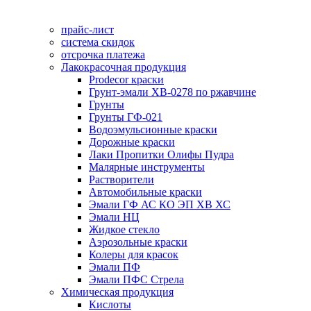
прайс-лист
система скидок
отсрочка платежа
Лакокрасочная продукция
Prodecor краски
Грунт-эмали ХВ-0278 по ржавчине
Грунты
Грунты ГФ-021
Водоэмульсионные краски
Дорожные краски
Лаки Пропитки Олифы Пудра
Малярные инструменты
Растворители
Автомобильные краски
Эмали ГФ АС КО ЭП ХВ ХС
Эмали НЦ
Жидкое стекло
Аэрозольные краски
Колеры для красок
Эмали ПФ
Эмали ПФС Стрела
Химическая продукция
Кислоты