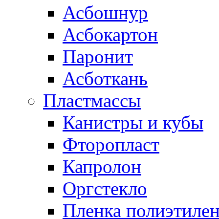
Асбошнур
Асбокартон
Паронит
Асботкань
Пластмассы
Канистры и кубы
Фторопласт
Капролон
Оргстекло
Пленка полиэтилен