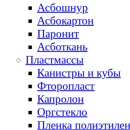
Асбошнур
Асбокартон
Паронит
Асботкань
Пластмассы
Канистры и кубы
Фторопласт
Капролон
Оргстекло
Пленка полиэтилен