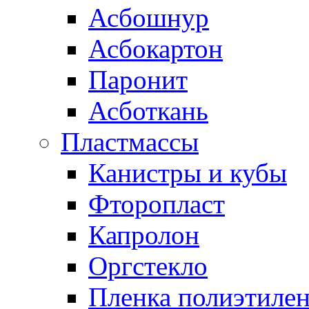
Асбошнур
Асбокартон
Паронит
Асботкань
Пластмассы
Канистры и кубы
Фторопласт
Капролон
Оргстекло
Пленка полиэтилен