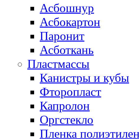
Асбошнур
Асбокартон
Паронит
Асботкань
Пластмассы
Канистры и кубы
Фторопласт
Капролон
Оргстекло
Пленка полиэтилен