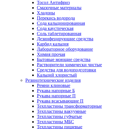
Тосол Антифриз
Смазочные материалы
Хладоны
Перекись водорода
Сода кальцинированная
Сода каустическая
Соль таблетированная
Дезинфецирующие средства
Карбид кальция
Лабораторное оборудование
Химия прочая
Бытовые моющие средства
Растворители химически чистые
Средства для водоподготовки
Кальций хлористый
Резинотехнические изделия
Ремни клиновые
Рукава напорные Б
Рукава напорные П
Рукава всасывающие П
Техпластины трансформаторные
Техпластины вакуумные
Техпластины губчатые
Техпластины МБС
Техпластины пищевые