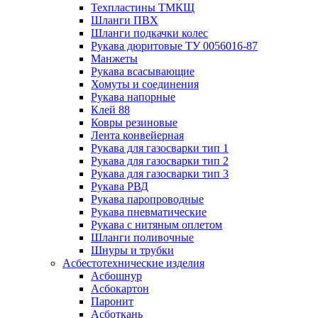
Техпластины ТМКЩ
Шланги ПВХ
Шланги подкачки колес
Рукава дюритовые ТУ 0056016-87
Манжеты
Рукава всасывающие
Хомуты и соединения
Рукава напорные
Клей 88
Ковры резиновые
Лента конвейерная
Рукава для газосварки тип 1
Рукава для газосварки тип 2
Рукава для газосварки тип 3
Рукава РВД
Рукава паропроводные
Рукава пневматические
Рукава с нитяным оплетом
Шланги поливочные
Шнуры и трубки
Асбестотехнические изделия
Асбошнур
Асбокартон
Паронит
Асботкань