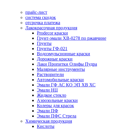
прайс-лист
система скидок
отсрочка платежа
Лакокрасочная продукция
Prodecor краски
Грунт-эмали ХВ-0278 по ржавчине
Грунты
Грунты ГФ-021
Водоэмульсионные краски
Дорожные краски
Лаки Пропитки Олифы Пудра
Малярные инструменты
Растворители
Автомобильные краски
Эмали ГФ АС КО ЭП ХВ ХС
Эмали НЦ
Жидкое стекло
Аэрозольные краски
Колеры для красок
Эмали ПФ
Эмали ПФС Стрела
Химическая продукция
Кислоты