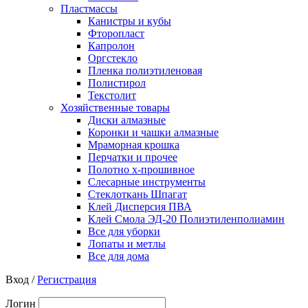
Пластмассы
Канистры и кубы
Фторопласт
Капролон
Оргстекло
Пленка полиэтиленовая
Полистирол
Текстолит
Хозяйственные товары
Диски алмазные
Коронки и чашки алмазные
Мраморная крошка
Перчатки и прочее
Полотно х-прошивное
Слесарные инструменты
Стеклоткань Шпагат
Клей Дисперсия ПВА
Клей Смола ЭД-20 Полиэтиленполиамин
Все для уборки
Лопаты и метлы
Все для дома
Вход /
Регистрация
Логин