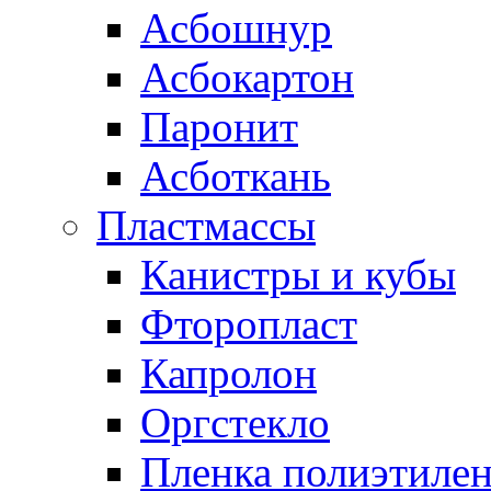
Асбошнур
Асбокартон
Паронит
Асботкань
Пластмассы
Канистры и кубы
Фторопласт
Капролон
Оргстекло
Пленка полиэтилен