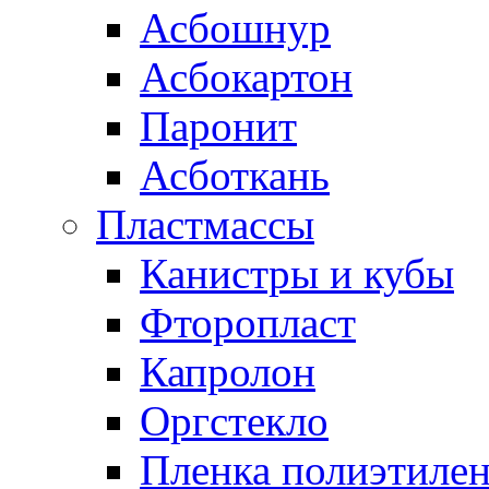
Асбошнур
Асбокартон
Паронит
Асботкань
Пластмассы
Канистры и кубы
Фторопласт
Капролон
Оргстекло
Пленка полиэтилен