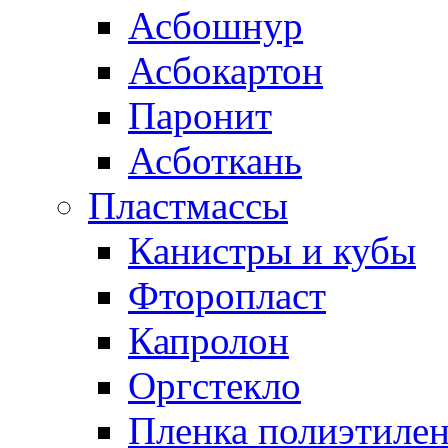
Асбошнур
Асбокартон
Паронит
Асботкань
Пластмассы
Канистры и кубы
Фторопласт
Капролон
Оргстекло
Пленка полиэтилен