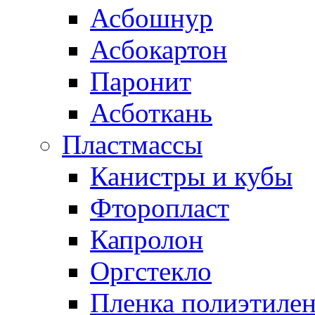
Асбошнур
Асбокартон
Паронит
Асботкань
Пластмассы
Канистры и кубы
Фторопласт
Капролон
Оргстекло
Пленка полиэтилен