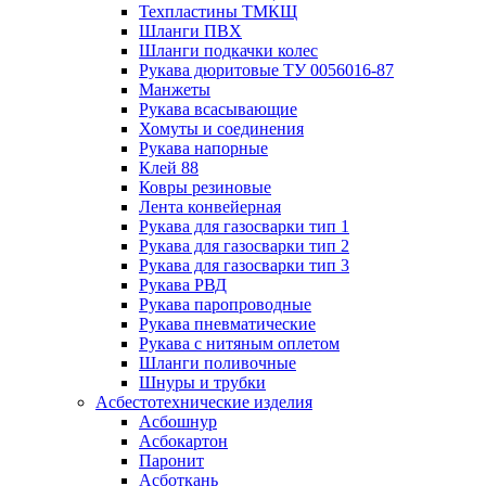
Техпластины ТМКЩ
Шланги ПВХ
Шланги подкачки колес
Рукава дюритовые ТУ 0056016-87
Манжеты
Рукава всасывающие
Хомуты и соединения
Рукава напорные
Клей 88
Ковры резиновые
Лента конвейерная
Рукава для газосварки тип 1
Рукава для газосварки тип 2
Рукава для газосварки тип 3
Рукава РВД
Рукава паропроводные
Рукава пневматические
Рукава с нитяным оплетом
Шланги поливочные
Шнуры и трубки
Асбестотехнические изделия
Асбошнур
Асбокартон
Паронит
Асботкань