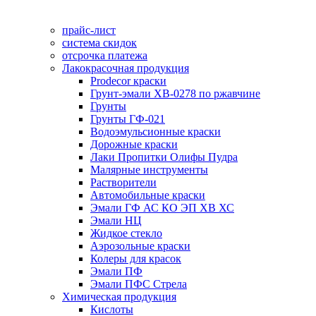
прайс-лист
система скидок
отсрочка платежа
Лакокрасочная продукция
Prodecor краски
Грунт-эмали ХВ-0278 по ржавчине
Грунты
Грунты ГФ-021
Водоэмульсионные краски
Дорожные краски
Лаки Пропитки Олифы Пудра
Малярные инструменты
Растворители
Автомобильные краски
Эмали ГФ АС КО ЭП ХВ ХС
Эмали НЦ
Жидкое стекло
Аэрозольные краски
Колеры для красок
Эмали ПФ
Эмали ПФС Стрела
Химическая продукция
Кислоты