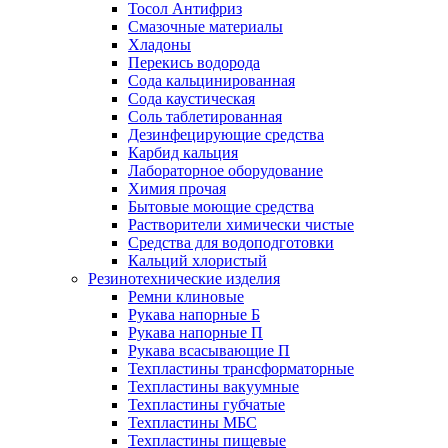
Тосол Антифриз
Смазочные материалы
Хладоны
Перекись водорода
Сода кальцинированная
Сода каустическая
Соль таблетированная
Дезинфецирующие средства
Карбид кальция
Лабораторное оборудование
Химия прочая
Бытовые моющие средства
Растворители химически чистые
Средства для водоподготовки
Кальций хлористый
Резинотехнические изделия
Ремни клиновые
Рукава напорные Б
Рукава напорные П
Рукава всасывающие П
Техпластины трансформаторные
Техпластины вакуумные
Техпластины губчатые
Техпластины МБС
Техпластины пищевые