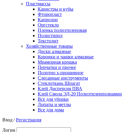
Пластмассы
Канистры и кубы
Фторопласт
Капролон
Оргстекло
Пленка полиэтиленовая
Полистирол
Текстолит
Хозяйственные товары
Диски алмазные
Коронки и чашки алмазные
Мраморная крошка
Перчатки и прочее
Полотно х-прошивное
Слесарные инструменты
Стеклоткань Шпагат
Клей Дисперсия ПВА
Клей Смола ЭД-20 Полиэтиленполиамин
Все для уборки
Лопаты и метлы
Все для дома
Вход /
Регистрация
Логин