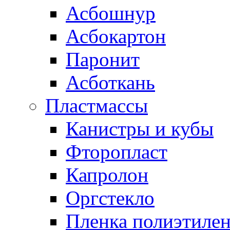
Асбошнур
Асбокартон
Паронит
Асботкань
Пластмассы
Канистры и кубы
Фторопласт
Капролон
Оргстекло
Пленка полиэтилен