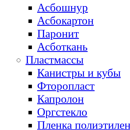
Асбошнур
Асбокартон
Паронит
Асботкань
Пластмассы
Канистры и кубы
Фторопласт
Капролон
Оргстекло
Пленка полиэтилен