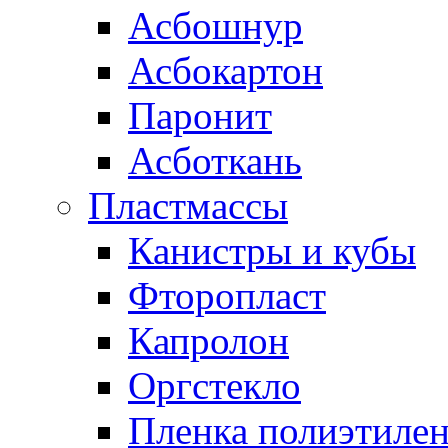
Асбошнур
Асбокартон
Паронит
Асботкань
Пластмассы
Канистры и кубы
Фторопласт
Капролон
Оргстекло
Пленка полиэтилен