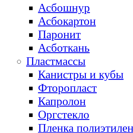
Асбошнур
Асбокартон
Паронит
Асботкань
Пластмассы
Канистры и кубы
Фторопласт
Капролон
Оргстекло
Пленка полиэтилен