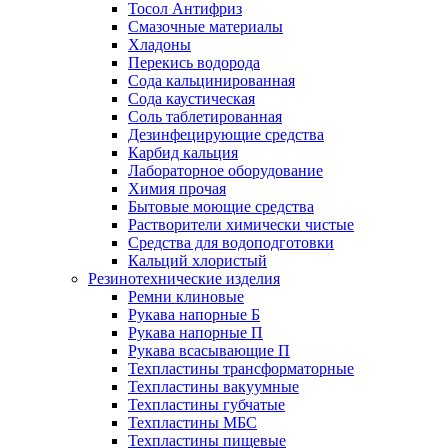
Тосол Антифриз
Смазочные материалы
Хладоны
Перекись водорода
Сода кальцинированная
Сода каустическая
Соль таблетированная
Дезинфецирующие средства
Карбид кальция
Лабораторное оборудование
Химия прочая
Бытовые моющие средства
Растворители химически чистые
Средства для водоподготовки
Кальций хлористый
Резинотехнические изделия
Ремни клиновые
Рукава напорные Б
Рукава напорные П
Рукава всасывающие П
Техпластины трансформаторные
Техпластины вакуумные
Техпластины губчатые
Техпластины МБС
Техпластины пищевые