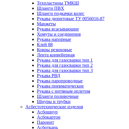
Техпластины ТМКЩ
Шланги ПВХ
Шланги подкачки колес
Рукава дюритовые ТУ 0056016-87
Манжеты
Рукава всасывающие
Хомуты и соединения
Рукава напорные
Клей 88
Ковры резиновые
Лента конвейерная
Рукава для газосварки тип 1
Рукава для газосварки тип 2
Рукава для газосварки тип 3
Рукава РВД
Рукава паропроводные
Рукава пневматические
Рукава с нитяным оплетом
Шланги поливочные
Шнуры и трубки
Асбестотехнические изделия
Асбошнур
Асбокартон
Паронит
Асботкань