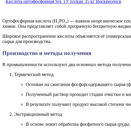
Кислота ортофосфорная тех ТУ пл/кан 35 кг Воскресенск
Ортофосфорная кислота (H₃PO₄) — важное неорганическое сое
химии. Она представляет собой прозрачную бесцветную жидкос
Широкое распространение кислоты объясняется её универсаль
сырья для производства.
Производство и методы получения
В промышленности используют два основных метода получени
Термический метод
Основан на сжигании фосфорсодержащего сырья (фо
Полученный раствор проходит стадии очистки и ко
В результате получают продукт высокой степени ч
Экстракционный метод
В основе лежит обработка фосфатного сырья (руды,