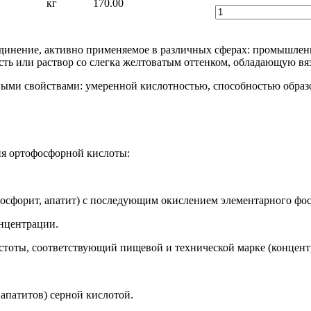
кг
170.00
динение, активно применяемое в различных сферах: промышленн
ть или раствор со слегка желтоватым оттенком, обладающую вя
ными свойствами: умеренной кислотностью, способностью образ
я ортофосфорной кислоты:
сфорит, апатит) с последующим окислением элементарного фос
нцентрации.
истоты, соответствующий пищевой и технической марке (концент
 апатитов) серной кислотой.