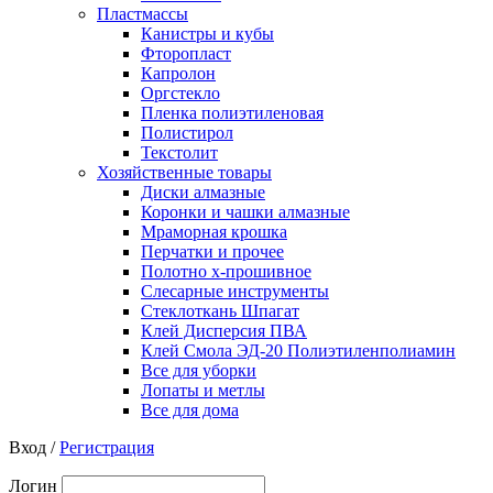
Пластмассы
Канистры и кубы
Фторопласт
Капролон
Оргстекло
Пленка полиэтиленовая
Полистирол
Текстолит
Хозяйственные товары
Диски алмазные
Коронки и чашки алмазные
Мраморная крошка
Перчатки и прочее
Полотно х-прошивное
Слесарные инструменты
Стеклоткань Шпагат
Клей Дисперсия ПВА
Клей Смола ЭД-20 Полиэтиленполиамин
Все для уборки
Лопаты и метлы
Все для дома
Вход /
Регистрация
Логин