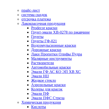
прайс-лист
система скидок
отсрочка платежа
Лакокрасочная продукция
Prodecor краски
Грунт-эмали ХВ-0278 по ржавчине
Грунты
Грунты ГФ-021
Водоэмульсионные краски
Дорожные краски
Лаки Пропитки Олифы Пудра
Малярные инструменты
Растворители
Автомобильные краски
Эмали ГФ АС КО ЭП ХВ ХС
Эмали НЦ
Жидкое стекло
Аэрозольные краски
Колеры для красок
Эмали ПФ
Эмали ПФС Стрела
Химическая продукция
Кислоты