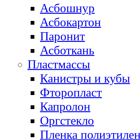
Асбошнур
Асбокартон
Паронит
Асботкань
Пластмассы
Канистры и кубы
Фторопласт
Капролон
Оргстекло
Пленка полиэтилен