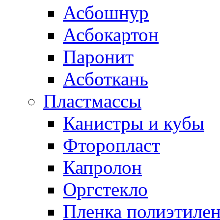
Асбошнур
Асбокартон
Паронит
Асботкань
Пластмассы
Канистры и кубы
Фторопласт
Капролон
Оргстекло
Пленка полиэтилен