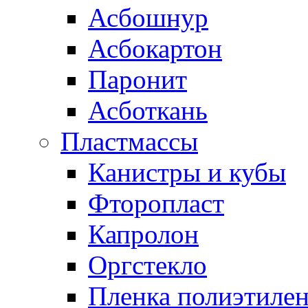
Асбошнур
Асбокартон
Паронит
Асботкань
Пластмассы
Канистры и кубы
Фторопласт
Капролон
Оргстекло
Пленка полиэтилен