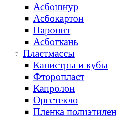
Асбошнур
Асбокартон
Паронит
Асботкань
Пластмассы
Канистры и кубы
Фторопласт
Капролон
Оргстекло
Пленка полиэтилен