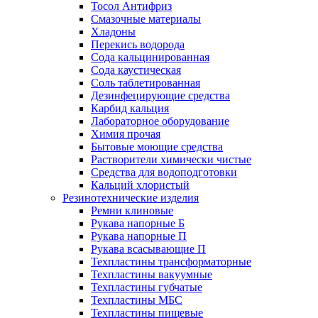
Тосол Антифриз
Смазочные материалы
Хладоны
Перекись водорода
Сода кальцинированная
Сода каустическая
Соль таблетированная
Дезинфецирующие средства
Карбид кальция
Лабораторное оборудование
Химия прочая
Бытовые моющие средства
Растворители химически чистые
Средства для водоподготовки
Кальций хлористый
Резинотехнические изделия
Ремни клиновые
Рукава напорные Б
Рукава напорные П
Рукава всасывающие П
Техпластины трансформаторные
Техпластины вакуумные
Техпластины губчатые
Техпластины МБС
Техпластины пищевые