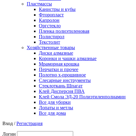
Пластмассы
Канистры и кубы
Фторопласт
Капролон
Оргстекло
Пленка полиэтиленовая
Полистирол
Текстолит
Хозяйственные товары
Диски алмазные
Коронки и чашки алмазные
Мраморная крошка
Перчатки и прочее
Полотно х-прошивное
Слесарные инструменты
Стеклоткань Шпагат
Клей Дисперсия ПВА
Клей Смола ЭД-20 Полиэтиленполиамин
Все для уборки
Лопаты и метлы
Все для дома
Вход /
Регистрация
Логин