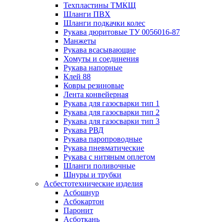
Техпластины ТМКЩ
Шланги ПВХ
Шланги подкачки колес
Рукава дюритовые ТУ 0056016-87
Манжеты
Рукава всасывающие
Хомуты и соединения
Рукава напорные
Клей 88
Ковры резиновые
Лента конвейерная
Рукава для газосварки тип 1
Рукава для газосварки тип 2
Рукава для газосварки тип 3
Рукава РВД
Рукава паропроводные
Рукава пневматические
Рукава с нитяным оплетом
Шланги поливочные
Шнуры и трубки
Асбестотехнические изделия
Асбошнур
Асбокартон
Паронит
Асботкань