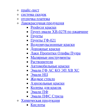
прайс-лист
система скидок
отсрочка платежа
Лакокрасочная продукция
Prodecor краски
Грунт-эмали ХВ-0278 по ржавчине
Грунты
Грунты ГФ-021
Водоэмульсионные краски
Дорожные краски
Лаки Пропитки Олифы Пудра
Малярные инструменты
Растворители
Автомобильные краски
Эмали ГФ АС КО ЭП ХВ ХС
Эмали НЦ
Жидкое стекло
Аэрозольные краски
Колеры для красок
Эмали ПФ
Эмали ПФС Стрела
Химическая продукция
Кислоты