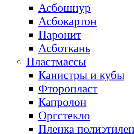
Асбошнур
Асбокартон
Паронит
Асботкань
Пластмассы
Канистры и кубы
Фторопласт
Капролон
Оргстекло
Пленка полиэтилен