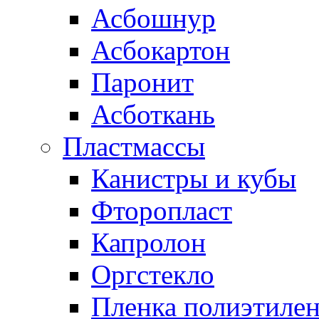
Асбошнур
Асбокартон
Паронит
Асботкань
Пластмассы
Канистры и кубы
Фторопласт
Капролон
Оргстекло
Пленка полиэтилен