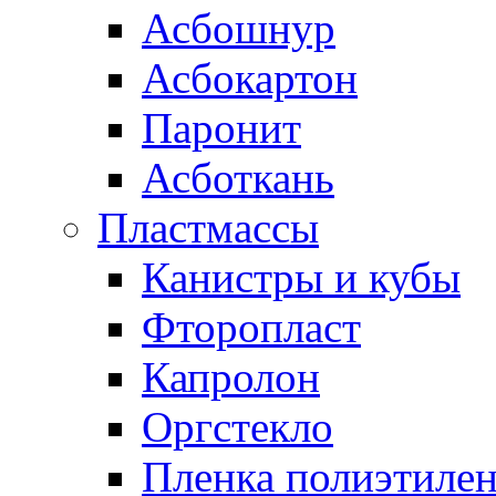
Асбошнур
Асбокартон
Паронит
Асботкань
Пластмассы
Канистры и кубы
Фторопласт
Капролон
Оргстекло
Пленка полиэтилен