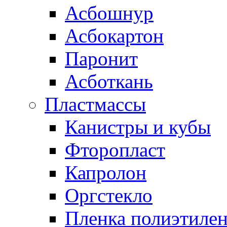
Асбошнур
Асбокартон
Паронит
Асботкань
Пластмассы
Канистры и кубы
Фторопласт
Капролон
Оргстекло
Пленка полиэтилен