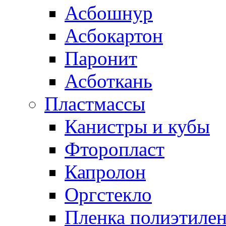
Асбошнур
Асбокартон
Паронит
Асботкань
Пластмассы
Канистры и кубы
Фторопласт
Капролон
Оргстекло
Пленка полиэтилен