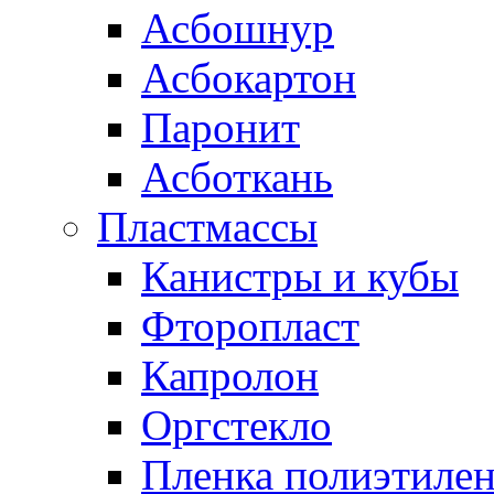
Асбошнур
Асбокартон
Паронит
Асботкань
Пластмассы
Канистры и кубы
Фторопласт
Капролон
Оргстекло
Пленка полиэтилен