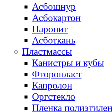
Асбошнур
Асбокартон
Паронит
Асботкань
Пластмассы
Канистры и кубы
Фторопласт
Капролон
Оргстекло
Пленка полиэтилен