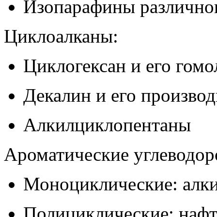
Изопарафины различног
Циклоалканы:
Циклогексан и его гомо
Декалин и его произво
Алкилциклопентаны
Ароматические углеводор
Моноциклические: алк
Полициклические: нафт