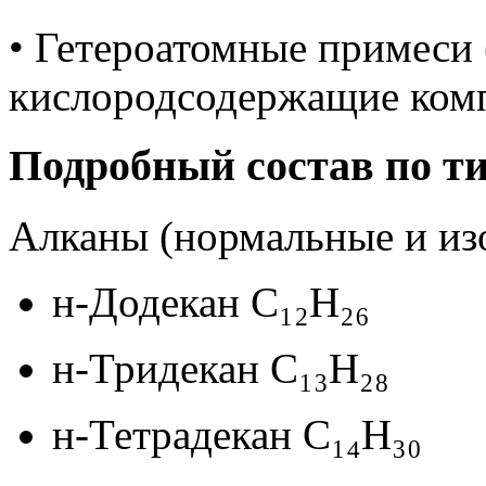
• Гетероатомные примеси (
кислородсодержащие ком
Подробный состав по т
Алканы (нормальные и из
н-Додекан C₁₂H₂₆
н-Тридекан C₁₃H₂₈
н-Тетрадекан C₁₄H₃₀