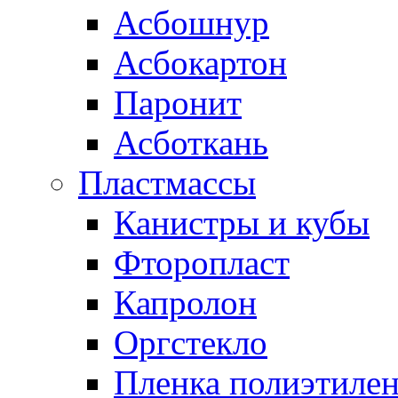
Асбошнур
Асбокартон
Паронит
Асботкань
Пластмассы
Канистры и кубы
Фторопласт
Капролон
Оргстекло
Пленка полиэтилен