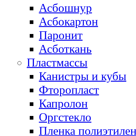
Асбошнур
Асбокартон
Паронит
Асботкань
Пластмассы
Канистры и кубы
Фторопласт
Капролон
Оргстекло
Пленка полиэтилен