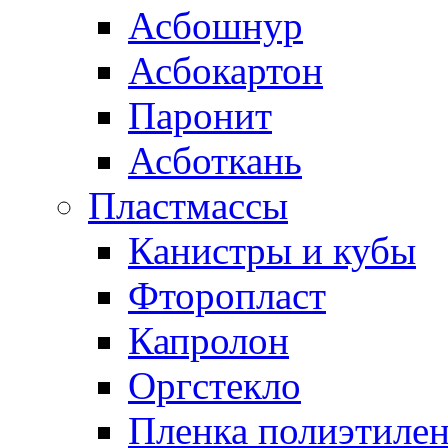
Асбошнур
Асбокартон
Паронит
Асботкань
Пластмассы
Канистры и кубы
Фторопласт
Капролон
Оргстекло
Пленка полиэтилен