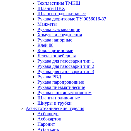
Техпластины ТМКЩ
Шланги ПВХ
Шланги подкачки колес
Рукава дюритовые ТУ 0056016-87
Манжеты
Рукава всасывающие
Хомуты и соединения
Рукава напорные
Клей 88
Ковры резиновые
Лента конвейерная
Рукава для газосварки тип 1
Рукава для газосварки тип 2
Рукава для газосварки тип 3
Рукава РВД
Рукава паропроводные
Рукава пневматические
Рукава с нитяным оплетом
Шланги поливочные
Шнуры и трубки
Асбестотехнические изделия
Асбошнур
Асбокартон
Паронит
Асботкань