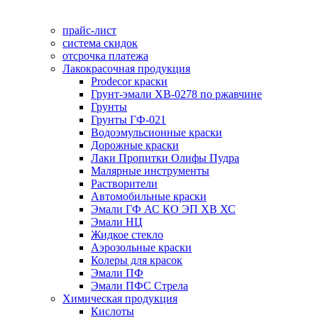
прайс-лист
система скидок
отсрочка платежа
Лакокрасочная продукция
Prodecor краски
Грунт-эмали ХВ-0278 по ржавчине
Грунты
Грунты ГФ-021
Водоэмульсионные краски
Дорожные краски
Лаки Пропитки Олифы Пудра
Малярные инструменты
Растворители
Автомобильные краски
Эмали ГФ АС КО ЭП ХВ ХС
Эмали НЦ
Жидкое стекло
Аэрозольные краски
Колеры для красок
Эмали ПФ
Эмали ПФС Стрела
Химическая продукция
Кислоты