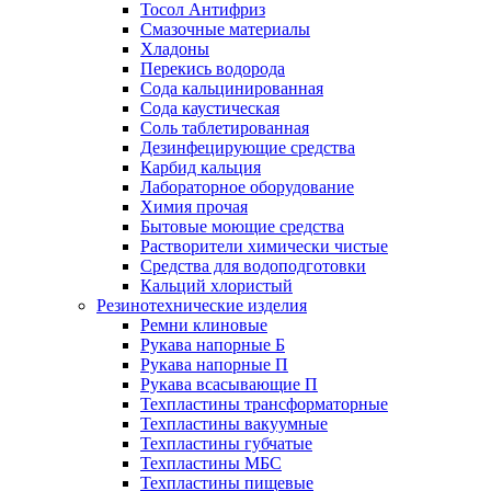
Тосол Антифриз
Смазочные материалы
Хладоны
Перекись водорода
Сода кальцинированная
Сода каустическая
Соль таблетированная
Дезинфецирующие средства
Карбид кальция
Лабораторное оборудование
Химия прочая
Бытовые моющие средства
Растворители химически чистые
Средства для водоподготовки
Кальций хлористый
Резинотехнические изделия
Ремни клиновые
Рукава напорные Б
Рукава напорные П
Рукава всасывающие П
Техпластины трансформаторные
Техпластины вакуумные
Техпластины губчатые
Техпластины МБС
Техпластины пищевые