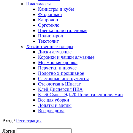
Пластмассы
Канистры и кубы
Фторопласт
Капролон
Оргстекло
Пленка полиэтиленовая
Полистирол
Текстолит
Хозяйственные товары
Диски алмазные
Коронки и чашки алмазные
Мраморная крошка
Перчатки и прочее
Полотно х-прошивное
Слесарные инструменты
Стеклоткань Шпагат
Клей Дисперсия ПВА
Клей Смола ЭД-20 Полиэтиленполиамин
Все для уборки
Лопаты и метлы
Все для дома
Вход /
Регистрация
Логин