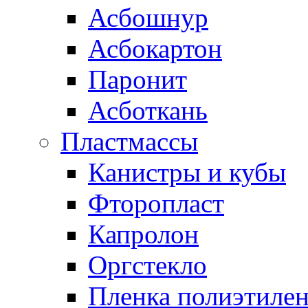
Асбошнур
Асбокартон
Паронит
Асботкань
Пластмассы
Канистры и кубы
Фторопласт
Капролон
Оргстекло
Пленка полиэтилен